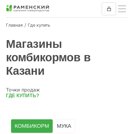
Главная
Где купить
КОМБИКОРМ
Магазины
МУКА
комбикормов в
КОМПАНИЯ
Казани
ПРЕСС-ЦЕНТР
Точки продаж
ГДЕ КУПИТЬ?
ОТЗЫВЫ
ВАКАНСИИ
КОМБИКОРМ
МУКА
ЗАКУПКИ