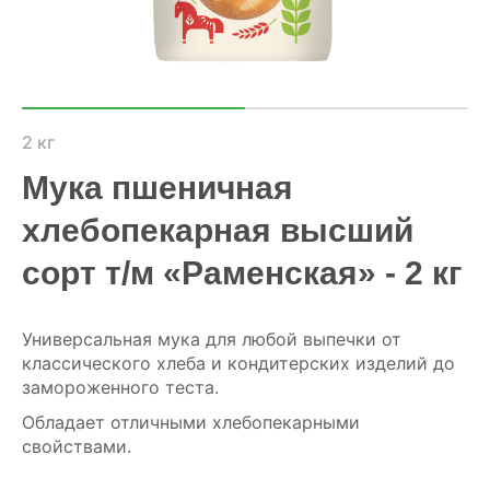
ХОЗЯЙСТВАМ
ОПТОВИКАМ
ПРАЙС
2 кг
Мука пшеничная
ГДЕ КУПИТЬ
хлебопекарная высший
КОНТАКТЫ
сорт т/м «Раменская» - 2 кг
8 (804) 700-18-14
Универсальная мука для любой выпечки от
классического хлеба и кондитерских изделий до
замороженного теста.
ПРАЙС-ЛИСТ
Обладает отличными хлебопекарными
КАЛЬКУЛЯТОР КОМБИКОРМА
свойствами.